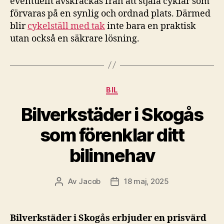
eventuellt avskräckas från att stjäla cyklar som
förvaras på en synlig och ordnad plats. Därmed
blir
cykelställ med tak
inte bara en praktisk
utan också en säkrare lösning.
Kategorier
BIL
Bilverkstäder i Skogås
som förenklar ditt
bilinnehav
Av
Jacob
18 maj, 2025
Inläggsförfattare
Inläggsdatum
Bilverkstäder i Skogås erbjuder en prisvärd