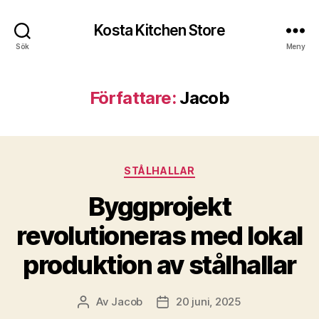
Kosta Kitchen Store
Sök
Meny
Författare:
Jacob
Kategorier
STÅLHALLAR
Byggprojekt
revolutioneras med lokal
produktion av stålhallar
Av
Jacob
20 juni, 2025
Inläggsförfattare
Inläggsdatum