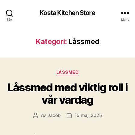
Kosta Kitchen Store
Sök
Meny
Kategori:
Låssmed
Kategorier
LÅSSMED
Låssmed med viktig roll i
vår vardag
Av
Jacob
15 maj, 2025
Inläggsförfattare
Inläggsdatum