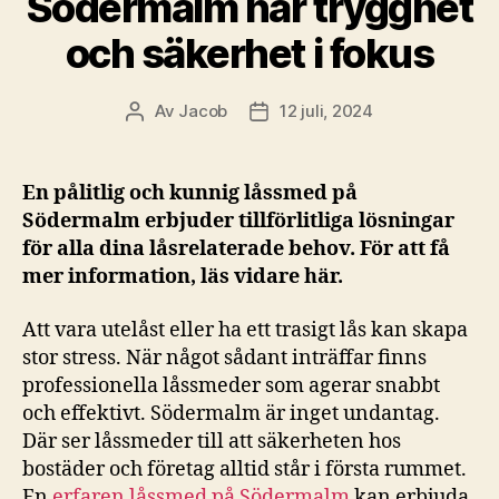
Södermalm har trygghet
och säkerhet i fokus
Av
Jacob
12 juli, 2024
Inläggsförfattare
Inläggsdatum
En pålitlig och kunnig låssmed på
Södermalm erbjuder tillförlitliga lösningar
för alla dina låsrelaterade behov. För att få
mer information, läs vidare här.
Att vara utelåst eller ha ett trasigt lås kan skapa
stor stress. När något sådant inträffar finns
professionella låssmeder som agerar snabbt
och effektivt. Södermalm är inget undantag.
Där ser låssmeder till att säkerheten hos
bostäder och företag alltid står i första rummet.
En
erfaren låssmed på Södermalm
kan erbjuda