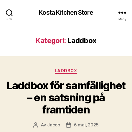
Kosta Kitchen Store
Sök
Meny
Kategori:
Laddbox
Kategorier
LADDBOX
Laddbox för samfällighet
– en satsning på
framtiden
Av
Jacob
6 maj, 2025
Inläggsförfattare
Inläggsdatum