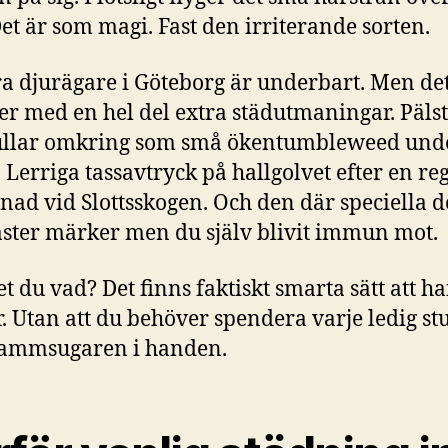
Det är som magi. Fast den irriterande sorten.
ra djurägare i Göteborg är underbart. Men de
 med en hel del extra städutmaningar. Päls
ullar omkring som små ökentumbleweed und
. Lerriga tassavtryck på hallgolvet efter en re
ad vid Slottsskogen. Och den där speciella d
ster märker men du själv blivit immun mot.
t du vad? Det finns faktiskt smarta sätt att h
r. Utan att du behöver spendera varje ledig s
ammsugaren i handen.