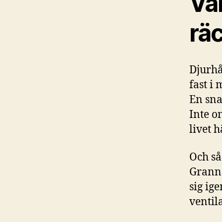
Var
rä
Djurhår
fast i
En sna
Inte o
livet 
Och så
Granna
sig ig
ventil