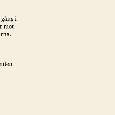
 gång i
er mot
erna.
unden