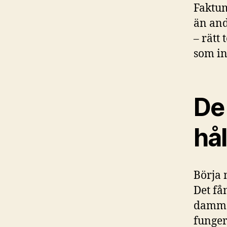
Faktum
än and
– rätt 
som in
De 
hål
Börja 
Det få
damms
funger