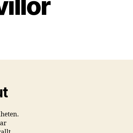
illor
ut
nheten.
kar
allt