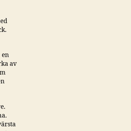
med
ck.
 en
rka av
om
en
e.
na.
värsta