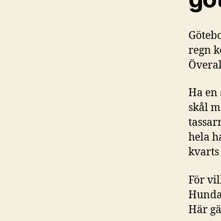
Götebo
regn k
Överal
Ha en 
skål m
tassar
hela h
kvarts
För vi
Hundar
Här gä