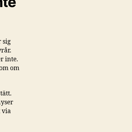
nte
 sig
rår.
 inte.
 som om
ätt.
nyser
 via