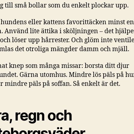
ig till små bollar som du enkelt plockar upp.
 hundens eller kattens favorittäcken minst en
. Använd lite ättika i sköljningen – det hjälp
 och löser upp hårrester. Och glöm inte ventil
mlas det otroliga mängder damm och mjäll.
nat knep som många missar: borsta ditt djur
undet. Gärna utomhus. Mindre lös päls på h
r mindre päls på soffan. Så enkelt är det.
a, regn och
teborgsväder