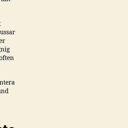
t
tussar
er
gnig
often
antera
tund