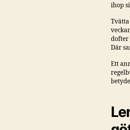
ihop s
Tvätta
veckan
dofter
Där sa
Ett an
regelb
betyde
Ler
gö