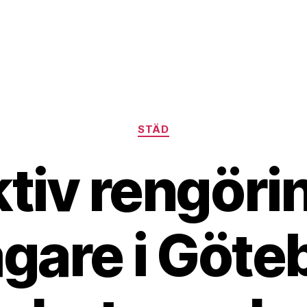
Kategorier
STÄD
ktiv rengörin
ägare i Göte