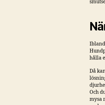
smutse
När
Ibland
Hundpr
hålla 
Då kan
lösnin
djurhe
Och du 
mysa m