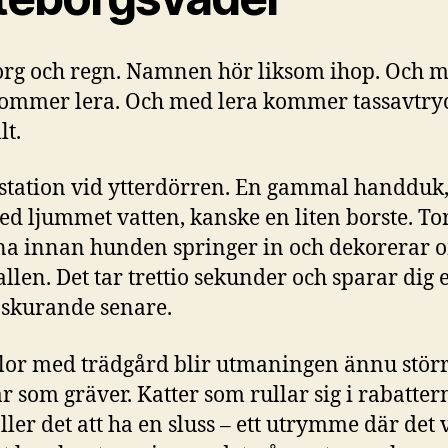
rg och regn. Namnen hör liksom ihop. Och 
ommer lera. Och med lera kommer tassavtry
lt.
station vid ytterdörren. En gammal handduk,
ed ljummet vatten, kanske en liten borste. To
na innan hunden springer in och dekorerar 
allen. Det tar trettio sekunder och sparar dig 
 skurande senare.
llor med trädgård blir utmaningen ännu störr
 som gräver. Katter som rullar sig i rabatter
ller det att ha en sluss – ett utrymme där det 