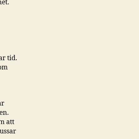
et.
r tid.
tom
ar
en.
om att
tussar