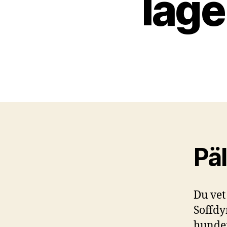
läge
Päl
Du vet
Soffdy
hunden