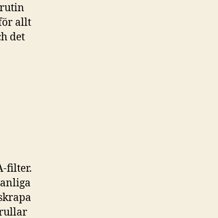
rutin
ör allt
ch det
filter.
vanliga
skrapa
rullar