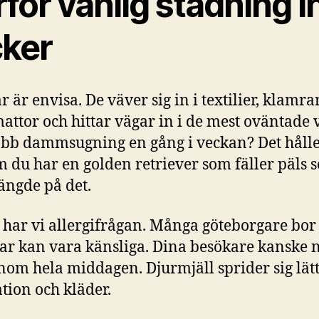
för vanlig städning i
cker
 är envisa. De väver sig in i textilier, klamrar
 mattor och hittar vägar in i de mest oväntade v
bb dammsugning en gång i veckan? Det håller
m du har en golden retriever som fäller päls
hängde på det.
 har vi allergifrågan. Många göteborgare bor t
r kan vara känsliga. Dina besökare kanske 
enom hela middagen. Djurmjäll sprider sig lätt
ation och kläder.