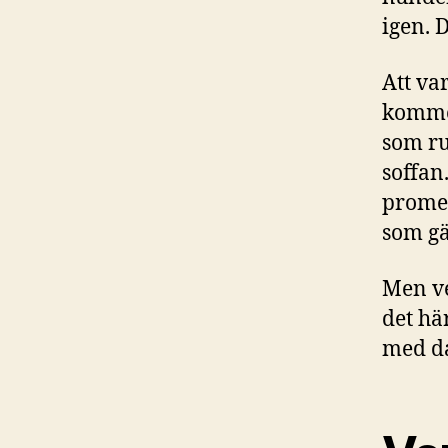
igen. 
Att va
kommer
som r
soffan
promen
som gä
Men ve
det hä
med d