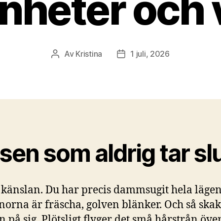
nheter och v
Av
Kristina
1 juli, 2026
Inläggsförfattare
Inläggsdatum
sen som aldrig tar sl
 känslan. Du har precis dammsugit hela läge
norna är fräscha, golven blänker. Och så ska
 på sig. Plötsligt flyger det små hårstrån över