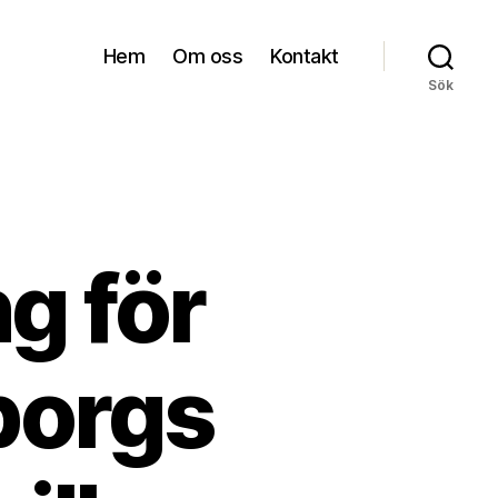
Hem
Om oss
Kontakt
Sök
g för
borgs