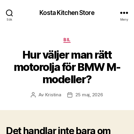
Kosta Kitchen Store
Sök
Meny
Kategorier
BIL
Hur väljer man rätt
motorolja för BMW M-
modeller?
Av
Kristina
25 maj, 2026
Inläggsförfattare
Inläggsdatum
Det handlar inte bara om